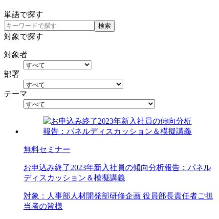
単語で探す
検索
対象で探す
対象者
部署
テーマ
無料セミナー
お申込み終了
2023年新入社員の傾向分析報告：パネル
ディスカッション＆模擬講義
対象：
人事部
人材開発部
研修企画 役員
部長
責任者
ご担
当者の皆様