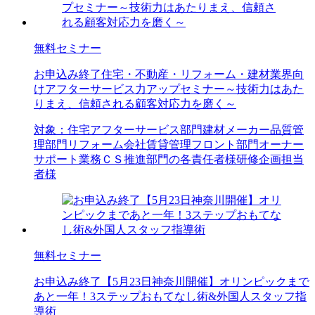
無料セミナー
お申込み終了
住宅・不動産・リフォーム・建材業界向
けアフターサービス力アップセミナー～技術力はあた
りまえ、信頼される顧客対応力を磨く～
対象：
住宅アフターサービス部門
建材メーカー品質管
理部門
リフォーム会社
賃貸管理フロント部門
オーナー
サポート業務
ＣＳ推進部門の各責任者様
研修企画担当
者様
無料セミナー
お申込み終了
【5月23日神奈川開催】オリンピックまで
あと一年！3ステップおもてなし術&外国人スタッフ指
導術