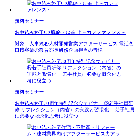
無料セミナー
お申込み終了
CX戦略・CS向上～カンファレンス～
対象：
人事
総務
人材開発
営業
アフターサービス 電話窓
口
接客業の教育部長
研修企画担当の皆様
無料セミナー
お申込み終了
30周年特別記念ウェビナー ⑤若手社員研
修 リフレクション（内省）の実践と習慣化 ―若手社員
に必要な概念化思考に役立つ―