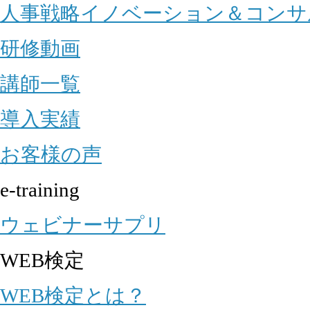
人事戦略イノベーション＆コンサ
研修動画
講師一覧
導入実績
お客様の声
e-training
ウェビナーサプリ
WEB検定
WEB検定とは？