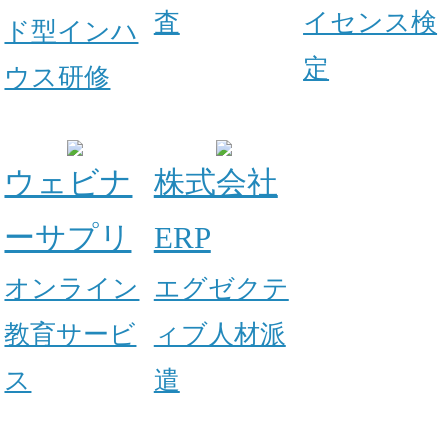
査
イセンス検
ド型インハ
定
ウス研修
ウェビナ
株式会社
ーサプリ
ERP
オンライン
エグゼクテ
教育サービ
ィブ人材派
ス
遣