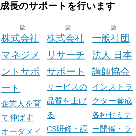
成長のサポートを行います
株式会社
株式会社
一般社団
マネジメ
リサーチ
法人
日本
ントサポ
サポート
講師協会
サービスの
インストラ
ート
品質を上げ
クター養成
企業人を育
る
各種セミナ
て伸ばす
CS研修・調
ー開催・ラ
オーダメイ