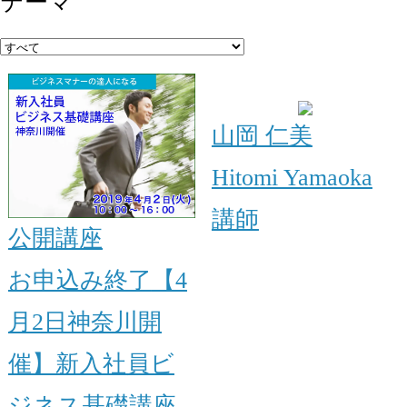
テーマ
山岡 仁美
Hitomi Yamaoka
講師
公開講座
お申込み終了
【4
月2日神奈川開
催】新入社員ビ
ジネス基礎講座